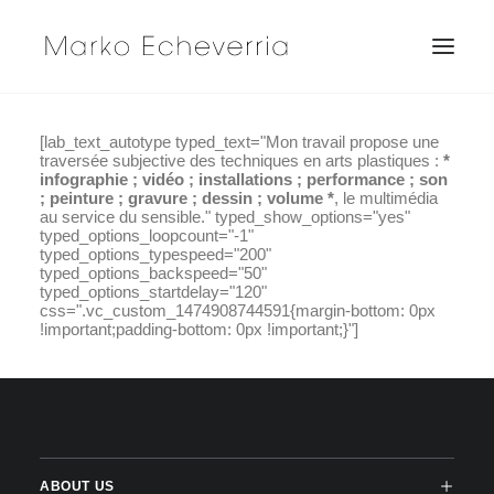
[lab_text_autotype typed_text="Mon travail propose une
traversée subjective des techniques en arts plastiques :
*
infographie ; vidéo ; installations ; performance ; son
; peinture ; gravure ; dessin ; volume *
, le multimédia
au service du sensible." typed_show_options="yes"
typed_options_loopcount="-1"
typed_options_typespeed="200"
typed_options_backspeed="50"
typed_options_startdelay="120"
css=".vc_custom_1474908744591{margin-bottom: 0px
!important;padding-bottom: 0px !important;}"]
ABOUT US